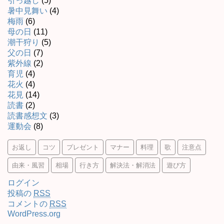
引っ越し
(5)
暑中見舞い
(4)
梅雨
(6)
母の日
(11)
潮干狩り
(5)
父の日
(7)
紫外線
(2)
育児
(4)
花火
(4)
花見
(14)
読書
(2)
読書感想文
(3)
運動会
(8)
お返し
コツ
プレゼント
マナー
料理
歌
注意点
由来・風習
相場
行き方
解決法・解消法
遊び方
ログイン
投稿の
RSS
コメントの
RSS
WordPress.org