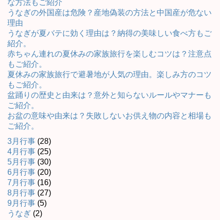
な方法もご紹介
うなぎの外国産は危険？産地偽装の方法と中国産が危ない
理由
うなぎが夏バテに効く理由は？納得の美味しい食べ方もご
紹介。
赤ちゃん連れの夏休みの家族旅行を楽しむコツは？注意点
もご紹介。
夏休みの家族旅行で避暑地が人気の理由。楽しみ方のコツ
もご紹介。
盆踊りの歴史と由来は？意外と知らないルールやマナーも
ご紹介。
お盆の意味や由来は？失敗しないお供え物の内容と相場も
ご紹介。
3月行事
(28)
4月行事
(25)
5月行事
(30)
6月行事
(20)
7月行事
(16)
8月行事
(27)
9月行事
(5)
うなぎ
(2)