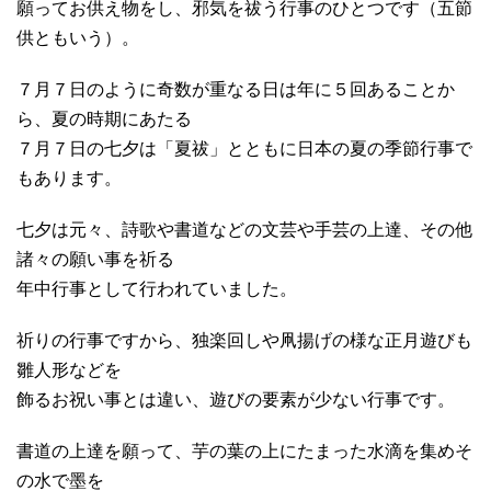
願ってお供え物をし、邪気を祓う行事のひとつです（五節
供ともいう）。
７月７日のように奇数が重なる日は年に５回あることか
ら、夏の時期にあたる
７月７日の七夕は「夏祓」とともに日本の夏の季節行事で
もあります。
七夕は元々、詩歌や書道などの文芸や手芸の上達、その他
諸々の願い事を祈る
年中行事として行われていました。
祈りの行事ですから、独楽回しや凧揚げの様な正月遊びも
雛人形などを
飾るお祝い事とは違い、遊びの要素が少ない行事です。
書道の上達を願って、芋の葉の上にたまった水滴を集めそ
の水で墨を