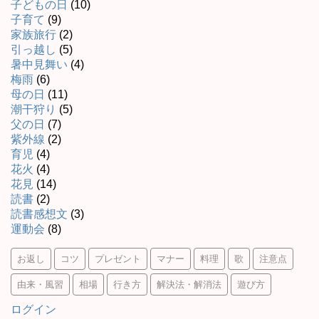
子どもの日
(10)
子育て
(9)
家族旅行
(2)
引っ越し
(5)
暑中見舞い
(4)
梅雨
(6)
母の日
(11)
潮干狩り
(5)
父の日
(7)
紫外線
(2)
育児
(4)
花火
(4)
花見
(14)
読書
(2)
読書感想文
(3)
運動会
(8)
お返し
コツ
プレゼント
マナー
料理
歌
注意点
由来・風習
相場
行き方
解決法・解消法
遊び方
ログイン