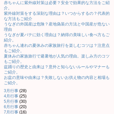
赤ちゃんに紫外線対策は必要？安全で効果的な方法をご紹
介。
紫外線対策をする深刻な理由は？いつからするの？代表的
な方法もご紹介
うなぎの外国産は危険？産地偽装の方法と中国産が危ない
理由
うなぎが夏バテに効く理由は？納得の美味しい食べ方もご
紹介。
赤ちゃん連れの夏休みの家族旅行を楽しむコツは？注意点
もご紹介。
夏休みの家族旅行で避暑地が人気の理由。楽しみ方のコツ
もご紹介。
盆踊りの歴史と由来は？意外と知らないルールやマナーも
ご紹介。
お盆の意味や由来は？失敗しないお供え物の内容と相場も
ご紹介。
3月行事
(28)
4月行事
(25)
5月行事
(30)
6月行事
(20)
7月行事
(16)