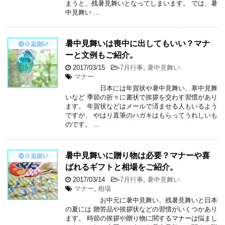
まうと、残暑見舞いとなってしまいます。 では、暑
中見舞い …
暑中見舞いは喪中に出してもいい？マナ
ーと文例もご紹介。
2017/03/15
-
7月行事
,
暑中見舞い
マナー
日本には年賀状や暑中見舞い、寒中見舞
いなど 季節の折々に書状で挨拶を交わす習慣があり
ます。 年賀状などはメールで済ませる人もいるよう
ですが、 やはり直筆のハガキはもらってうれしいも
のです。 …
暑中見舞いに贈り物は必要？マナーや喜
ばれるギフトと相場をご紹介。
2017/03/14
-
7月行事
,
暑中見舞い
マナー
,
相場
お中元に暑中見舞い、残暑見舞いと日本
の夏には 贈答品や挨拶状などの習慣がいくつかあり
ます。 時節の挨拶や贈り物に関するマナーは悩まし