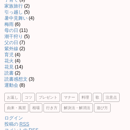
家族旅行
(2)
引っ越し
(5)
暑中見舞い
(4)
梅雨
(6)
母の日
(11)
潮干狩り
(5)
父の日
(7)
紫外線
(2)
育児
(4)
花火
(4)
花見
(14)
読書
(2)
読書感想文
(3)
運動会
(8)
お返し
コツ
プレゼント
マナー
料理
歌
注意点
由来・風習
相場
行き方
解決法・解消法
遊び方
ログイン
投稿の
RSS