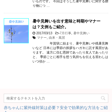
いものです。 今回はそうした暑中見舞いに関する贈
り物につ …
暑中見舞いを出す意味と時期やマナー
は？文例もご紹介。
2017/03/13
-
7月行事
,
暑中見舞い
マナー
,
由来・風習
年賀状に始まり、暑中見舞いや残暑見舞
いなど 日本には季節の挨拶をハガキに託す風習があ
ります。 遠方に住む恩師であったり友人であったり
と、 季節ごとに相手を想う気持ちを伝える習わしは
いつ頃か …
赤ちゃんに紫外線対策は必要？安全で効果的な方法をご紹