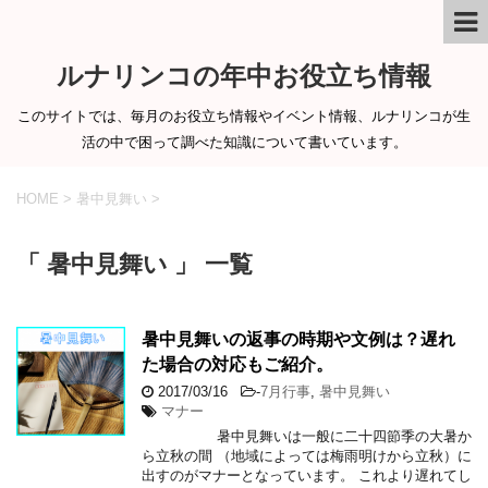
ルナリンコの年中お役立ち情報
このサイトでは、毎月のお役立ち情報やイベント情報、ルナリンコが生
活の中で困って調べた知識について書いています。
HOME
>
暑中見舞い
>
「 暑中見舞い 」 一覧
暑中見舞いの返事の時期や文例は？遅れ
た場合の対応もご紹介。
2017/03/16
-
7月行事
,
暑中見舞い
マナー
暑中見舞いは一般に二十四節季の大暑か
ら立秋の間 （地域によっては梅雨明けから立秋）に
出すのがマナーとなっています。 これより遅れてし