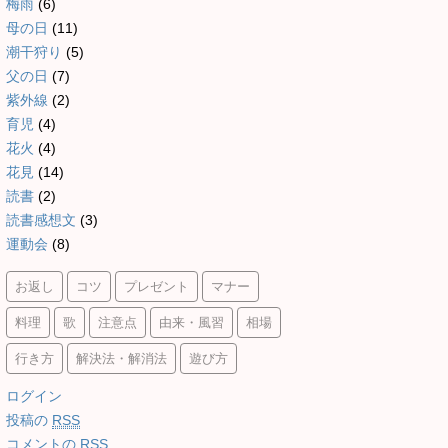
梅雨
(6)
母の日
(11)
潮干狩り
(5)
父の日
(7)
紫外線
(2)
育児
(4)
花火
(4)
花見
(14)
読書
(2)
読書感想文
(3)
運動会
(8)
お返し
コツ
プレゼント
マナー
料理
歌
注意点
由来・風習
相場
行き方
解決法・解消法
遊び方
ログイン
投稿の
RSS
コメントの
RSS