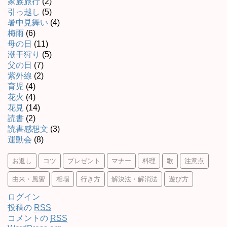
家族旅行
(2)
引っ越し
(5)
暑中見舞い
(4)
梅雨
(6)
母の日
(11)
潮干狩り
(5)
父の日
(7)
紫外線
(2)
育児
(4)
花火
(4)
花見
(14)
読書
(2)
読書感想文
(3)
運動会
(8)
お返し
コツ
プレゼント
マナー
料理
歌
注意点
由来・風習
相場
行き方
解決法・解消法
遊び方
ログイン
投稿の
RSS
コメントの
RSS