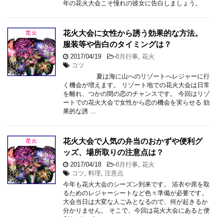
年の花火大会こそ憧れの彼女に告白しましょう。
花火大会に女性から誘う効果的な方法。
服装等や告白のタイミングは？
2017/04/19
-
8月行事
,
花火
コツ
夏は海に山へのリゾートへレジャーに行
く機会が増えます。 リゾート地での花火大会は日常
を離れ、つかの間の恋のチャンスです。 今回はリゾ
ートでの花火大会で女性から恋の機会を実らせる 効
果的な誘 …
花火大会で人気の弁当のおかずや便利グ
ッズ、場所取りの注意点は？
2017/04/18
-
8月行事
,
花火
コツ
,
料理
,
注意点
今年も花火大会のシーズン到来です。 浴衣や席を取
るためのレジャーシートなど色々準備が必要です。
大会当日は大変な人ごみとなるので、何が起きるか
分かりません。 そこで、今回は花火大会にあると便