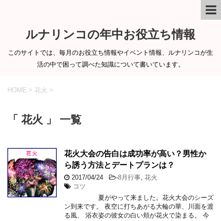
ルナリンコの年中お役立ち情報
このサイトでは、毎月のお役立ち情報やイベント情報、ルナリンコが生
活の中で困って調べた知識について書いています。
HOME
>
花火
>
「 花火 」 一覧
花火大会の告白は成功率が高い？男性か
ら誘う方法とデートプランは？
2017/04/24
-
8月行事
,
花火
コツ
夏がやって来ました。花火大会のシーズ
ン到来です。 夜空に打ちあがる大輪の華、川面を渡
る風、 浴衣姿の彼女の白い頬が花火で染まる。 今