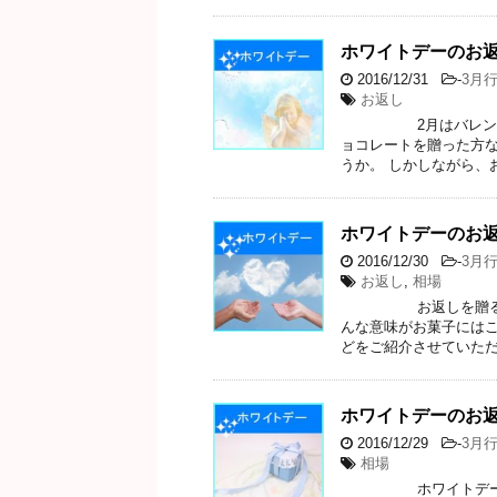
ホワイトデーのお
2016/12/31
-
3月
お返し
2月はバレンタイン
ョコレートを贈った方な
うか。 しかしながら、
ホワイトデーのお
2016/12/30
-
3月
お返し
,
相場
お返しを贈るホワイ
んな意味がお菓子にはこ
どをご紹介させていた
ホワイトデーのお
2016/12/29
-
3月
相場
ホワイトデーにバレ