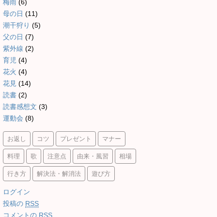
梅雨
(6)
母の日
(11)
潮干狩り
(5)
父の日
(7)
紫外線
(2)
育児
(4)
花火
(4)
花見
(14)
読書
(2)
読書感想文
(3)
運動会
(8)
お返し
コツ
プレゼント
マナー
料理
歌
注意点
由来・風習
相場
行き方
解決法・解消法
遊び方
ログイン
投稿の
RSS
コメントの
RSS