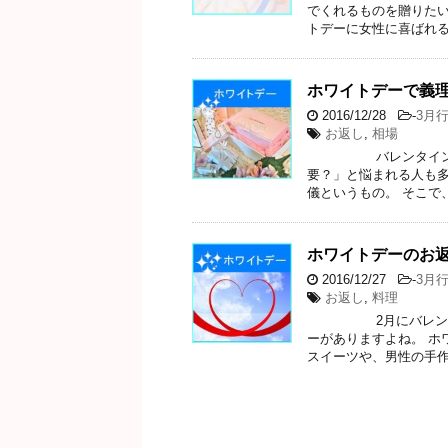
でくれるものを贈りたい
トデーに女性に喜ばれる
ホワイトデーで義
2016/12/28
-
3月
お返し
,
相場
バレンタインに義理
要？」と悩まれる人も多
儀というもの。 そこで
ホワイトデーのお
2016/12/27
-
3月
お返し
,
料理
2月にバレンタイン
ーがありますよね。 ホ
スイーツや、男性の手作